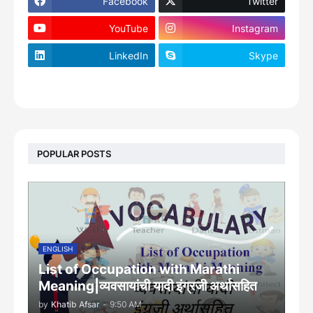
Facebook
Twitter
YouTube
Instagram
LinkedIn
Skype
footer-wrapper
POPULAR POSTS
ENGLISH
List of Occupation with Marathi
Meaning|व्यवसायांची यादी इंग्रजी अर्थासह‍ित
by
Khatib Afsar
-
9:50 AM