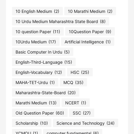
10 English Medium
(2)
10 Marathi Medium
(2)
10 Urdu Medium Maharashtra State Board
(8)
10 question Paper
(11)
10Question Paper
(9)
10Urdu Medium
(17)
Artificial Intelligence
(1)
Basic Computer In Urdu
(5)
English-Third-Language
(15)
English-Vocabulary
(12)
HSC
(25)
MAHA-TET-Urdu
(1)
MCQ
(35)
Maharashtra-State-Board
(20)
Marathi Medium
(13)
NCERT
(1)
Old Question Paper
(60)
SSC
(27)
Scholarship
(10)
Science and Technology
(24)
YCMOU
(1)
computer fundamental
(6)