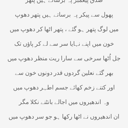
صدق پیغمبر پہ برساتے ہیں پتھر
پھول سے پیکر پہ برساتے ہیں پتھر دھوپ
میں لوگ پتھر ہو گئے ، پتھر اٹھا کر دھوپ میں
خون میں اپنے نہایا سر سے لے کر پاؤں تک
جل اُٹھا سرخی سے سارا ریت منظر دھوپ میں
بھر گئے نعلین گردوں قدر دونوں خون سے
اور کتنے زخم کھائے جسم اطہر دھوپ میں
وہ اندھیروں میں اجالے بانٹنے نکلا مگر
ان اندھیروں نے اٹھا رکھا ہو جو سر دھوپ میں