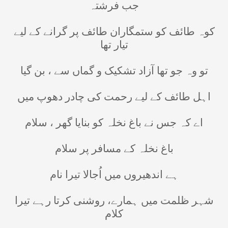
جب فرشت
ہ
کوہ طائف کو ستمگاران طائف پر گرانے کے لیے
تیار تھا
تو وہ جو تھا آزاد تشکیک و گماں سے ، بن گیا
اہل طائف کے لیے رحمت کی چادر دھوپ میں
اے کہ جس نے باغ نخلہ کو بنایا گھر ، سلام
باغ نخلہ کے مسافر پر سلام
ہے اندھیروں میں اُجالا تیرا نام
شہر ظلمت میں ہمارے، روشنی کرتا رہے تیرا
کلام