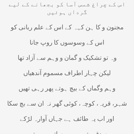
اس کے چراغ شمس آسا کو بجھانے کے لیے
گرداں ہوئیں
مجنون و کا ہن کہہ کے اس کے علم ربانی کو
اس کے وسوسوں کا روپ جانا
وہ تو تشکیک و گمان و وہم سے آزاد تھا
لیکن چہار اطراف مسموم آندھیاں
وہم وگماں کے بیچ ہوتے پھر رہی تھیں
شہر، قریہ، کوچہ، کوئی گھر نہ ان سے بچ سکا
اور اب یہ طائف ہے جہاں آوارہ لڑکے