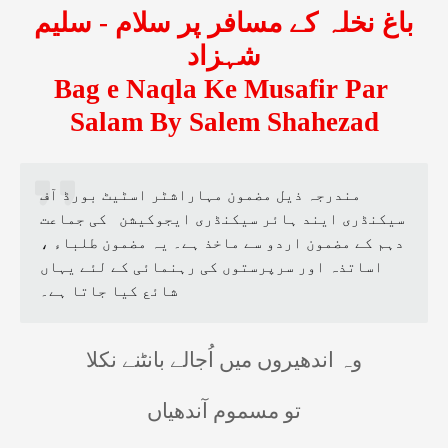
سلیم
-
باغ نخلہ کے مسافر پر سلام
شہزاد
Bag e Naqla Ke Musafir Par
Salam By Salem Shahezad
مندرجہ ذیل مضمون مہاراشٹر اسٹیٹ بورڈ آف
سیکنڈری ایند ہائر سیکنڈری ایجوکیشن
کی جماعت
دہم کے مضمون اردو سے ماخذ ہے۔ یہ مضمون طلباء ،
اساتذہ اور سرپرستوں کی رہنمائی کے لئے یہاں
شائع کیا جاتا ہے۔
وہ اندھیروں میں اُجالے بانٹنے نکلا
تو مسموم آندھیاں