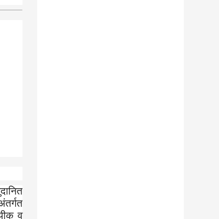
ुदानित
अंतर्गत
ायीक व