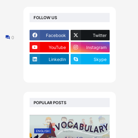
FOLLOW US
Facebook
Twitter
0
YouTube
Instagram
LinkedIn
Skype
footer-wrapper
POPULAR POSTS
ENGLISH