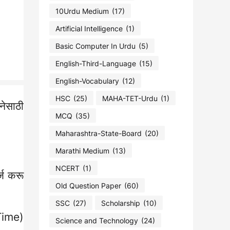
10Urdu Medium
(17)
Artificial Intelligence
(1)
Basic Computer In Urdu
(5)
English-Third-Language
(15)
English-Vocabulary
(12)
HSC
(25)
MAHA-TET-Urdu
(1)
जनेसाठी
MCQ
(35)
Maharashtra-State-Board
(20)
Marathi Medium
(13)
NCERT
(1)
्ज करू
Old Question Paper
(60)
SSC
(27)
Scholarship
(10)
Time)
Science and Technology
(24)