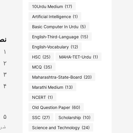
10Urdu Medium
(17)
Artificial Intelligence
(1)
Basic Computer In Urdu
(5)
English-Third-Language
(15)
نص
English-Vocabulary
(12)
۱ طلباء میں ادب کے ذوق کی آبیاری ہوگی۔
HSC
(25)
MAHA-TET-Urdu
(1)
۲ ادب کے ذریعے سے انسانی و اخلاقی اقدار کو فروغ ملے گا۔
MCQ
(35)
۳ انسانوں کے جذبۂ باہمی کو ادب کے ذریعے سے استوار کیا جا سکے گا۔
Maharashtra-State-Board
(20)
۴
Marathi Medium
(13)
NCERT
(1)
Old Question Paper
(60)
۵
SSC
(27)
Scholarship
(10)
ضر
Science and Technology
(24)