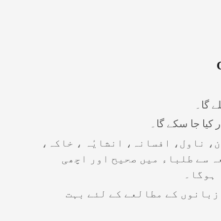
، ناول، افسانہ، انشایٔہ ، خاکہ،
ہ سے طلباء میں صحیح اور اچھی
 ہوگا۔
 زبانوں کے مطالعے کے لئے بہت