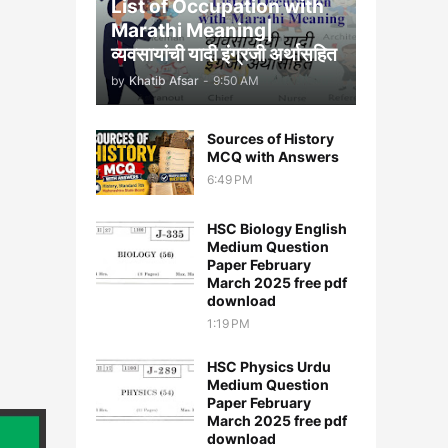
List of Occupation with
Marathi Meaning|
व्यवसायांची यादी इंग्रजी अर्थासह‍ित
by
Khatib Afsar
-
9:50 AM
Sources of History
MCQ with Answers
6:49 PM
HSC Biology English
Medium Question
Paper February
March 2025 free pdf
download
1:19 PM
HSC Physics Urdu
Medium Question
Paper February
March 2025 free pdf
download