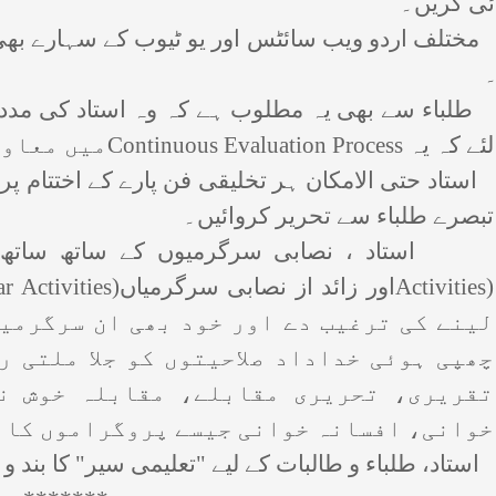
ئی کریں۔
تلف اردو ویب سائٹس اور یو ٹیوب کے سہارے بھی ا
لئے کہ یہ
Continuous Evaluation Process
میں معاو
تبصرے طلباء سے تحریر کروائیں۔
Activities)
اور زائد از نصابی سرگرمیاں
ar Activities)
لینے کی ترغیب دے اور خود بھی ان سرگرمی
چھپی ہوئی خداداد صلاحیتوں کو جلا ملتی ر
تقریری، تحریری مقابلے، مقابلہ خوش نو
خوانی، افسانہ خوانی جیسے پروگراموں کا ا