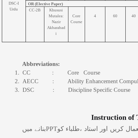
DSC-I
OR (Elective Paper)
Urdu
CC-2B
Khususi
Mutalea:
Core
4
60
40
Nazir
Course
Akbarabad
i
Abbreviations:
1.
CC
:
Core
Course
2.
AECC
:
Ability Enhancement Compul
3.
DSC
:
Discipline Specific Course
Instruction of
مال کریں اور استاد ،طلباء کو
PPT
بنانے میں