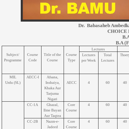
Dr. Babasaheb Ambedk
CHOICE 
B.A
B.A (F
Lectures
Subject/
Course
Title of the
Course
Lectures
Total
Thoer
Programme
Code
Course
Type
per Week
Lectures
MIL
AECC-I
Afsana,
Urdu (SL)
Inshaiya,
AECC
4
60
40
Khaka Aur
Tarjuma
Nigari
CC-1A
Ghazal,
Core
4
60
40
Ilme Bayan
Course
Aur Taqtea
CC-2B
Nazm-e-
Core
4
60
40
Jadeed
Course