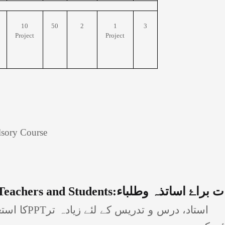
10
50
2
1
3
Project
Project
sory Course
ت براۓ اساتذہ وطلباء:
 Teachers and Students
اد، درس و تدریس کے لئے زیادہ تر
PPT
کا استع