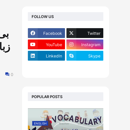
FOLLOW US
Facebook
Twitter
YouTube
Instagram
LinkedIn
Skype
footer-wrapper
0
POPULAR POSTS
ENGLISH