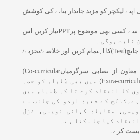
پنے لیکچر کو مزید جاندار بنانے کی کوشش
PPT
تیار کریں اس
ن ثابت ہوگی۔
(Test)
کا اہتمام کریں اور خلاصے/تجزیے/
(Co-curricular
(Extra-curricul
میں بھی طلباء کو حصہ
وں کا انعقاد کرے تا کہ طلباء میں
ہے۔کالج کے شعبۂ اردو کی جانب سے
یسی، مقابلۂ کہانی نویسی، غزل
نعقاد کیا جا سکتا ہے۔