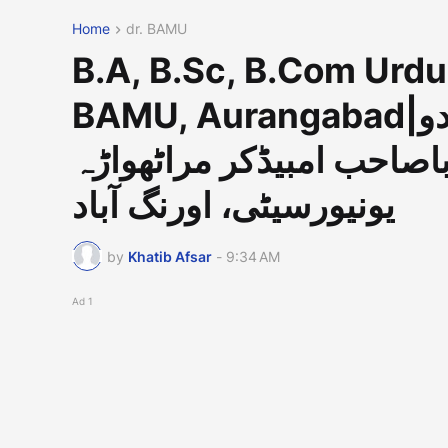
Home
dr. BAMU
B.A, B.Sc, B.Com Urdu
BAMU, Aurangabad|بی۔اے، بی۔ایس سی، بی۔کام، اردو
23-2022 ڈاکٹر باباصاحب امبیڈکر مراٹھواڑہ
یونیورسیٹی، اورنگ آباد
by
Khatib Afsar
-
9:34 AM
Ad 1