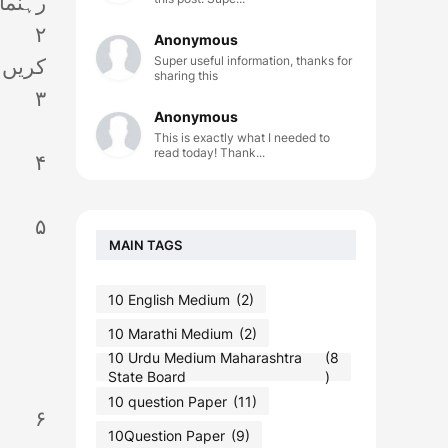
رہنما
۲ مخ
Anonymous
Super useful information, thanks for
کریں۔
sharing this
۳ طلباء سے بھی یہ مطلوب ہے کہ وہ استاد کی مدد سے کسی بھی موضوع پر
Anonymous
This is exactly what I needed to
read today! Thank...
۴ استاد حتی الامکان ہر تخلیقی فن پارے کے اختتام پر جانچ
۵ استاد ، نصابی سرگرمیوں کے ساتھ ساتھ معاون از نصابی سرگرمیاں
MAIN TAGS
10 English Medium
(2)
10 Marathi Medium
(2)
10 Urdu Medium Maharashtra
(8
State Board
)
10 question Paper
(11)
۶ استاد، طلباء و طالبات کے لیے "تعلیمی سیر" کا بند و بست کرے۔
10Question Paper
(9)