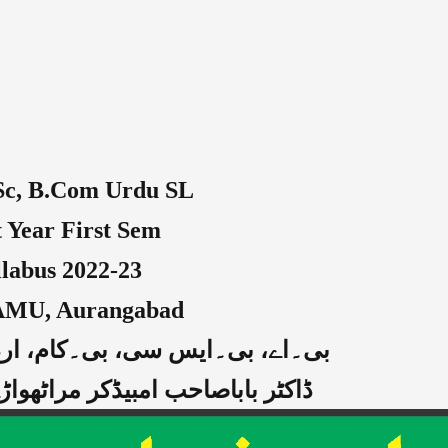
.Sc, B.Com Urdu SL
t Year First Sem
llabus 2022-23
AMU, Aurangabad
بی۔اے، بی۔ایس سی، بی۔کام، اردو زب
ڈاکٹر باباصاحب امبیڈکر مراٹھواڑہ