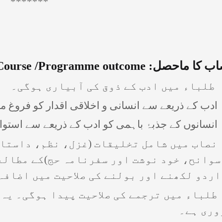
*******
اب کا ماحصل:
Course /Programme outcome
 نصاب میں شامل تخلیقات (غزل، نظم، داستان
سوانح، خود نوشت اور سفرنامہ حج)کے مطالع
اردو لکھنے اور بولنے کی صلاحیت میں اضافہ
 طلباء میں ترجمے کی صلاحیت پیدا ہوگی۔ یہ
وری ہے۔