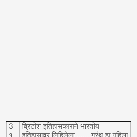
3
ब्रिटीश इतिहासकाराने भारतीय
१
इतिहासावर लिहिलेला …… ग्रंथ हा पहिला