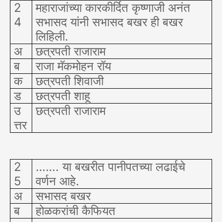
2
महाराजांच्या कारकीर्दित कृष्णाजी अनंत
4
सभासद यांनी सभासद बखर ही बखर
लिहिली.
अ
छत्रपती राजाराम
ब
राजा मॅकमोहन रॉय
क
छत्रपती शिवाजी
ड
छत्रपती शाहू
उ
छत्रपती राजाराम
त्तर
2
……. या बखरीत पानीपतच्या लढाईचे
5
वर्णन आहे.
अ
सभासद बखर
ब
होळकरांची कैफियत