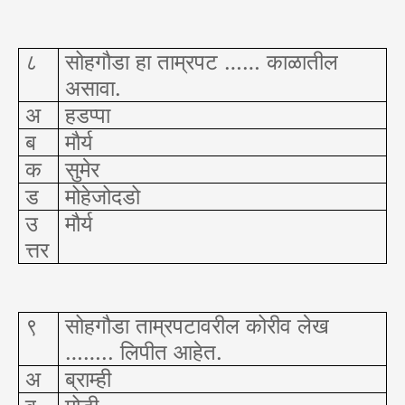
८
सोहगौडा हा ताम्रपट …… काळातील
असावा.
अ
हडप्पा
ब
मौर्य
क
सुमेर
ड
मोहेजोदडो
उ
मौर्य
त्तर
९
सोहगौडा ताम्रपटावरील कोरीव लेख
…….. लिपीत आहेत.
अ
ब्राम्ही