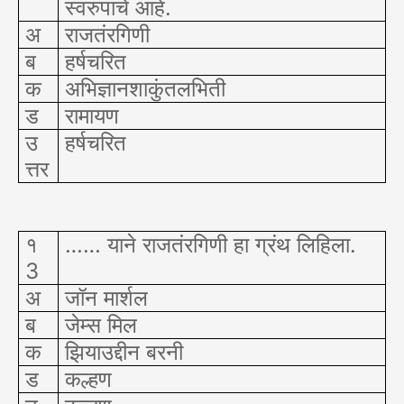
स्वरुपाचे आहे.
अ
राजतंरगिणी
ब
हर्षचरित
क
अभिज्ञानशाकुंतलभिती
ड
रामायण
उ
हर्षचरित
त्तर
१
…… याने राजतंरगिणी हा ग्रंथ लिहिला.
3
अ
जॉन मार्शल
ब
जेम्स मिल
क
झियाउद्दीन बरनी
ड
कल्हण