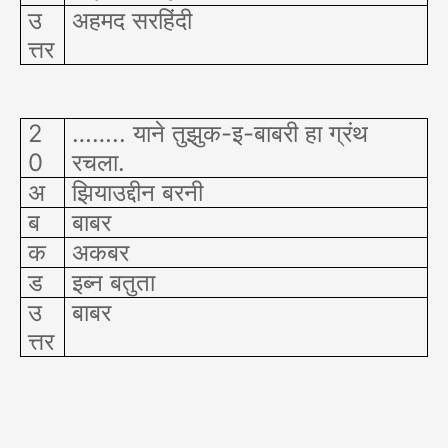
उ
अहमद सरहिंदी
त्तर
2
…….. याने तुझुक-इ-बाबरी हा ग्रंथ
0
रचला.
अ
झियाउद्दीन बरनी
ब
बाबर
क
अकबर
ड
इब्न बतुता
उ
बाबर
त्तर