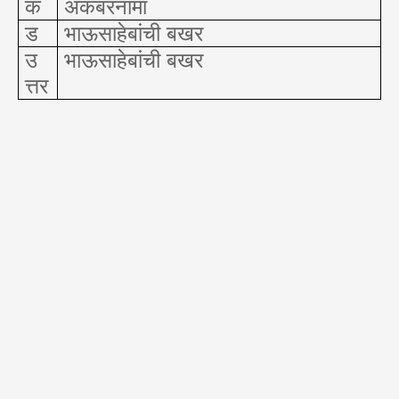
क
अकबरनामा
ड
भाऊसाहेबांची बखर
उ
भाऊसाहेबांची बखर
त्तर