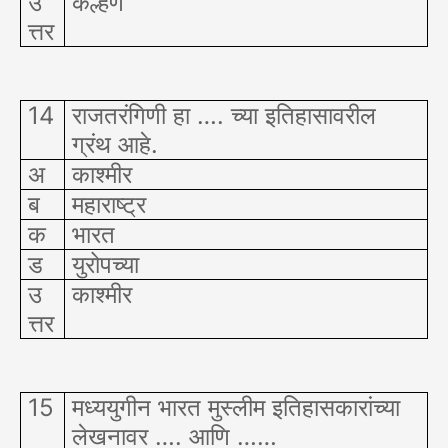
उ
कल्हण
त्तर
14
राजतरंगिणी हा …. च्या इतिहासावरील
ग्रंथ आहे.
अ
काश्मीर
ब
महाराष्ट्र
क
भारत
ड
युरोपच्या
उ
काश्मीर
त्तर
15
मध्ययुगीन भारत मुस्लीम इतिहासकारांच्या
लेखनावर …. आणि ……