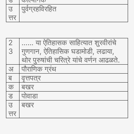
उ
पुर्वग्रहविरहित
त्तर
2
…… या ऐतिहासक साहित्यात शुरवीरांचे
3
गुणगान, ऐतिहासिक घडामोडी, लढाया,
थोर पुरुषांची चरित्रे यांचे वर्णन आढळते.
अ
पौराणिक ग्रंथ
ब
वृत्तपत्र
क
बखर
ड
पोवाडा
उ
बखर
त्तर