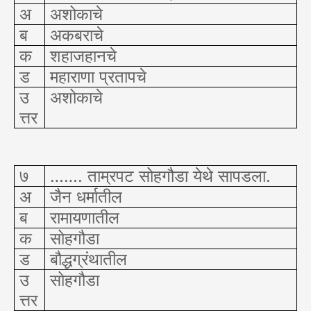
अ
अशोकाचे
ब
अकबराचे
क
शहाजहानचे
ड
महाराणा प्रतापचे
उ
अशोकाचे
त्तर
७
……. ताम्रपट सोहगौडा येथे सापडला.
अ
जैन धर्मातील
ब
रामायणातील
क
सोहगौडा
ड
बौद्धग्रंथातील
उ
सोहगौडा
त्तर