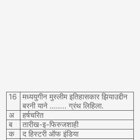
16
मध्ययुगीन मुस्लीम इतिहासकार झियाउद्दीन
बरनी याने …….. ग्रंथ लिहिला.
अ
हर्षचरित
ब
तारीख-इ-फिरुजशाही
क
द हिस्टरी ऑफ इंडिया