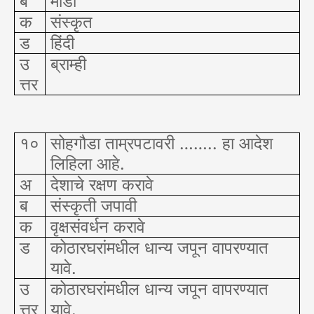
ब
मोडी
क
संस्कृत
ड
हिंदी
उ
ब्राम्ही
त्तर
१०
सोहगौडा ताम्रपटावरी …….. हा आदेश
लिहिला आहे.
अ
देशाचे रक्षण करावे
ब
संस्कृती जपावी
क
वृक्षसंवर्धन करावे
ड
कोठारघरांमधील धान्य जपून वापरण्यात
यावे.
उ
कोठारघरांमधील धान्य जपून वापरण्यात
त्तर
यावे.