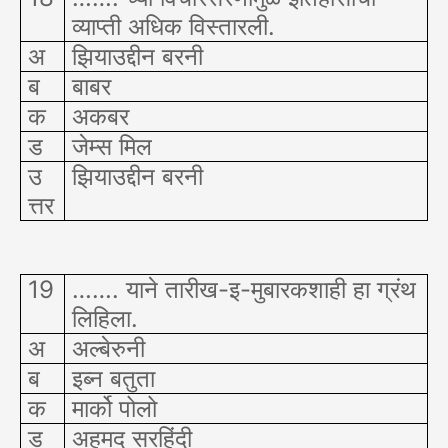
व्याप्ती अधिक विस्तारली.
अ
झियाउद्दीन बरनी
ब
बाबर
क
अकबर
ड
जेम्स मिल
उ
झियाउद्दीन बरनी
त्तर
19
……. याने तारीख-इ-मुबारकशाही हा ग्रंथ
लिहिला.
अ
अल्बेरुनी
ब
इब्न बतुता
क
मार्को पोलो
ड
अहमद सरहिंदी