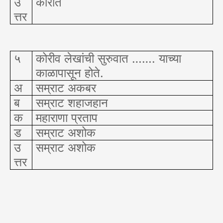
उ
कोरीत
त्तर
५
कोरीव लेखांची सुरुवात ……. याच्या
काळापासून होते.
अ
सम्राट अकबर
ब
सम्राट शहाजहान
क
महाराणा प्रताप
ड
सम्राट अशोक
उ
सम्राट अशोक
त्तर