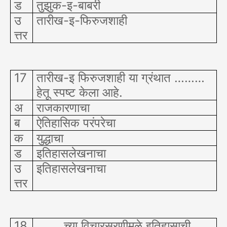
ड
तुझुक-इ-बाबरी
उ
तारीख-इ-फिरुजशाही
त्तर
17
तारीख-इ फिरुजशाही या ग्रंथात ………
हेतू स्पष्ट केला आहे.
अ
राजकारणाचा
ब
ऐतिहासिक परंपरेचा
क
युद्धाचा
ड
इतिहासलेखनाचा
उ
इतिहासलेखनाचा
त्तर
18
……. च्या विचारसरणीमुळे इतिहासाची