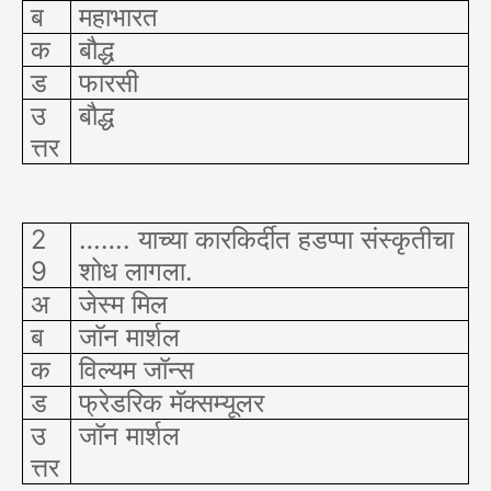
ब
महाभारत
क
बौद्ध
ड
फारसी
उ
बौद्ध
त्तर
2
……. याच्या कारकिर्दीत हडप्पा संस्कृतीचा
9
शोध लागला.
अ
जेस्म मिल
ब
जॉन मार्शल
क
विल्यम जॉन्स
ड
फ्रेडरिक मॅक्सम्यूलर
उ
जॉन मार्शल
त्तर