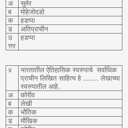
अ
सुमेर
ब
मोहेजोदडो
क
हडप्पा
ड
अतिप्राचीन
उ
हडप्पा
त्तर
४
भारतातील ऐतिहासिक स्वरुपाचे
सर्वाधिक
प्राचीन लिखित साहित्य हे …….. लेखाच्या
स्वरुपातील आहे.
अ
कोरीव
ब
लेखी
क
भौतिक
ड
मौखिक