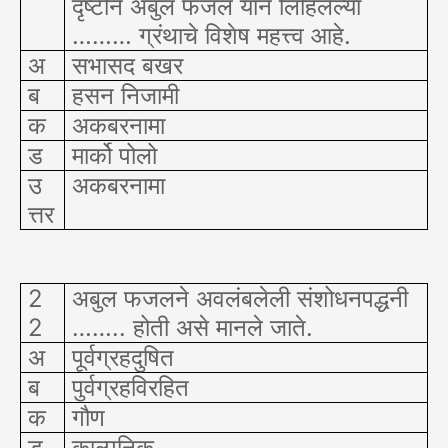
दृष्टीने अबुल फजल याने लिहिलेल्या
……… ग्रंथाचे विशेष महत्त्व आहे.
अ
सभासद बखर
ब
हसन निजामी
क
अकबरनामा
ड
मार्को पोलो
उ
अकबरनामा
त्तर
2
अबुल फजलने अवलंबलेली संशोधनपद्धनी
2
…….. होती असे मानले जाते.
अ
पूर्वग्रहदुषित
ब
पुर्वग्रहविरहित
क
गौण
ड
काल्पनिक