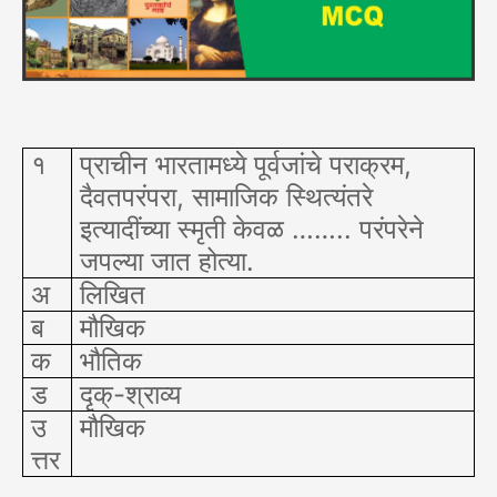
१
प्राचीन भारतामध्ये पूर्वजांचे पराक्रम,
दैवतपरंपरा, सामाजिक स्थित्यंतरे
इत्यादींच्या स्मृती केवळ …….. परंपरेने
जपल्या जात होत्या.
अ
लिखित
ब
मौखिक
क
भौतिक
ड
दृक्-श्राव्य
उ
मौखिक
त्तर