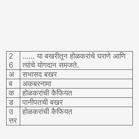
2
…… या बखरीतून होळकरांचे घराणे आणि
6
त्यांचे योगदान समजते.
अ
सभासद बखर
ब
अकबरनामा
क
होळकरांची कैफियत
ड
पानीपतची बखर
उ
होळकरांची कैफियत
त्तर