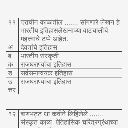
११
प्राचीन काळातील ……. सांगणारे लेखन हे
भारतीय इतिहासलेखनाच्या वाटचालीचे
महत्त्वाचे टप्पे आहेत.
अ
देवतांचे इतिहास
ब
भारतीय संस्कृती
क
राजघराण्यांचा इतिहास
ड
सर्वसमान्वयक इतिहास
उ
राजघराण्यांचा इतिहास
त्तर
१२
बाणभट्ट था कवीने लिहिलेले …….
संस्कृत काव्य
ऐतिहासिक चरित्रग्रंथाच्या