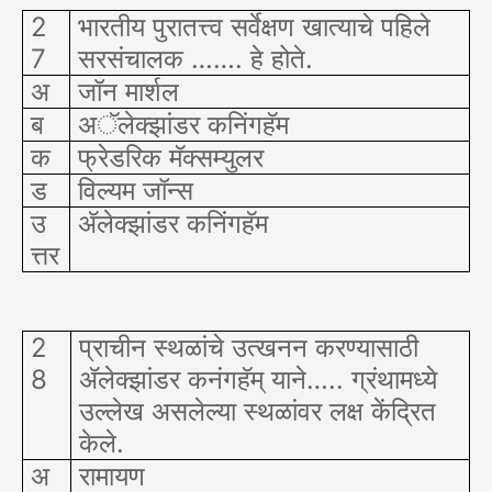
2
भारतीय पुरातत्त्व सर्वेक्षण खात्याचे पहिले
7
सरसंचालक ……. हे होते.
अ
जॉन मार्शल
ब
अॅलेक्झांडर कनिंगहॅम
क
फ्रेडरिक मॅक्सम्युलर
ड
विल्यम जॉन्स
उ
ॲलेक्झांडर कनिंगहॅम
त्तर
2
प्राचीन स्थळांचे उत्खनन करण्यासाठी
8
ॲलेक्झांडर कनंगहॅम् याने….. ग्रंथामध्ये
उल्लेख असलेल्या स्थळांवर लक्ष केंद्रित
केले.
अ
रामायण