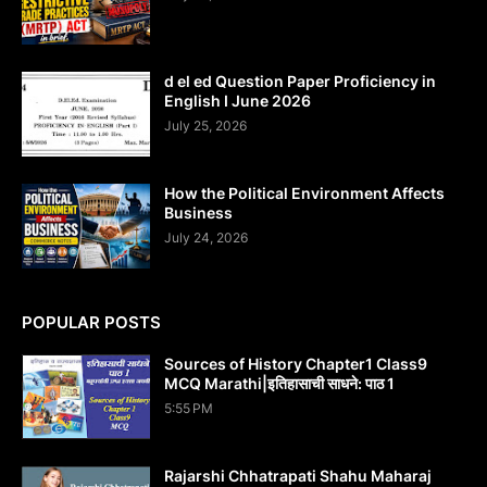
d el ed Question Paper Proficiency in
English I June 2026
July 25, 2026
How the Political Environment Affects
Business
July 24, 2026
POPULAR POSTS
Sources of History Chapter1 Class9
MCQ Marathi|इतिहासाची साधने: पाठ 1
5:55 PM
Rajarshi Chhatrapati Shahu Maharaj