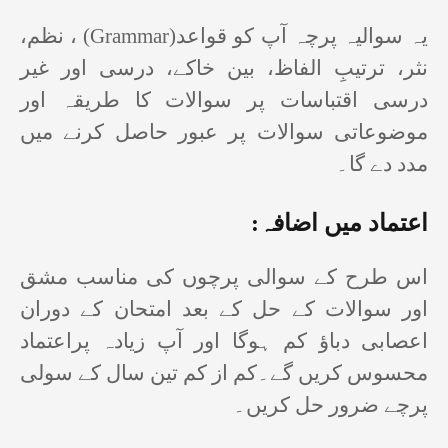
، نظم،
(Grammar)
یہ سوالیہ پرچہ آپ کو قواعد
نثر، ترتیبِ الفاظ، بین خاکے، درسی اور غیر
درسی اقتباسات پر سوالات کا طریقہ اور
موضوعاتی سوالات پر عبور حاصل کرنے میں
مدد دے گا۔
:
اعتماد میں اضافہ
اس طرح کے سوالی پرچوں کی مناسب مشق
اور سوالات کے حل کے بعد امتحان کے دوران
اعصابی دباؤ کم ہوگا اور آپ زیادہ پراعتماد
محسوس کریں گے۔کم از کم تین سال کے سولی
پرچے ضرور حل کریں۔