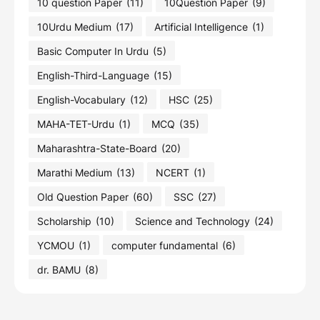
10 question Paper
(11)
10Question Paper
(9)
10Urdu Medium
(17)
Artificial Intelligence
(1)
Basic Computer In Urdu
(5)
English-Third-Language
(15)
English-Vocabulary
(12)
HSC
(25)
MAHA-TET-Urdu
(1)
MCQ
(35)
Maharashtra-State-Board
(20)
Marathi Medium
(13)
NCERT
(1)
Old Question Paper
(60)
SSC
(27)
Scholarship
(10)
Science and Technology
(24)
YCMOU
(1)
computer fundamental
(6)
dr. BAMU
(8)