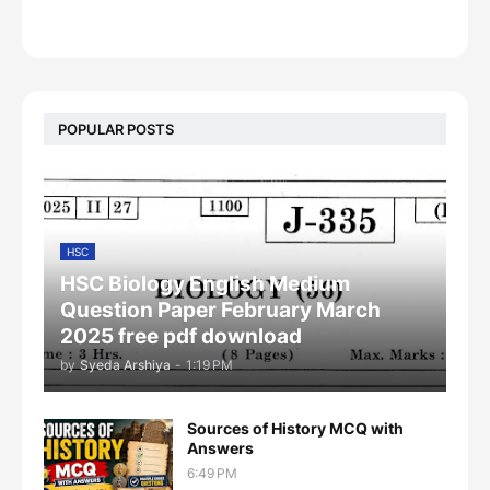
footer-wrapper
POPULAR POSTS
HSC
HSC Biology English Medium
Question Paper February March
2025 free pdf download
by
Syeda Arshiya
-
1:19 PM
Sources of History MCQ with
Answers
6:49 PM