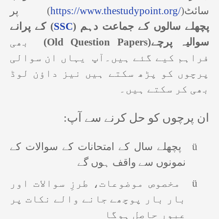
پر
(
https://www.thestudypoint.org/
)
سائٹ
کے پرانے
(
SSC
)
پچھلے سالوں کے جماعت دہم
بھی
(Old Question Papers)
سوالیہ پرچے
فراہم کیے گئے ہیں۔
آپ
یہاں ان سوالی
پرچوں کو پڑھ سکتے ہیں نیز داؤن لوڈ
بھی کر سکتے ہیں۔
:
ان پرچوں کو حل کرنے سے آپ
پچھلے سال کے امتحانات کے سوالات کے
ü
نمونوں سے واقف ہوں گے
مخصوص موضوعات، طرزِ سوالات اور
ü
بار بار پوچھے جانے والے نکات پر
عبور حاصل ہوگا