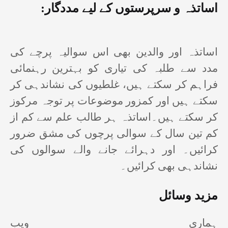
:
اساتذہ و سرپرستوں کے لیے مددگار
اساتذہ اور والدین بھی اس سوالیہ پرچے کی
مدد سے طلبہ کی تیاری کو بہترین رہنمائی
فراہم کر سکتے ہیں، غلطیوں کی نشاندہی کر
سکتے ہیں اور کمزور موضوعات پر توجہ مرکوز
کر سکتے ہیں۔اساتذہ ہر طالب علم سے کم از
کم تین سال کے سوالی پرچوں کی مشق ضرور
کرائیں۔ اور دہرائے جانے والے سوالوں کی
نشاندہی بھی کرائیں۔
مزید وسائل
ہماری ویب