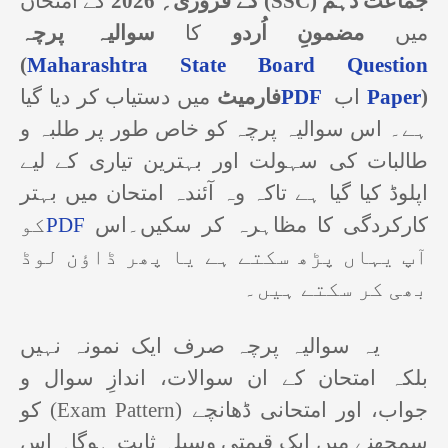
کے امتحان
کے فروری؍ 2026
(SSC)
جماعت دہم
میں
مضمونِ اُردو
کا
سوالیہ پرچہ
(
Maharashtra State Board Question
میں دستیاب کر دیا گیا
فارمیٹ
PDF
اب
Paper
)
ہے۔ اس سوالیہ پرچہ کو خاص طور پر طلبہ و
طالبات کی سہولت اور بہترین تیاری کے لیے
اپلوڈ کیا گیا ہے تاکہ وہ آئندہ امتحان میں بہتر
کو
PDF
کارکردگی کا مظاہرہ کر سکیں۔اس
آپ یہاں پڑھ سکتے ہے یا پھر ڈاؤن لوڈ
بھی کر سکتے ہیں۔
یہ سوالیہ پرچہ صرف ایک نمونہ نہیں
بلکہ امتحان کے ان سوالات، اندازِ سوال و
کو
(Exam Pattern)
جواب، اور امتحانی ڈھانچے
سمجھنے میں ایک قیمتی وسیلہ ثابت ہوگا۔ اس