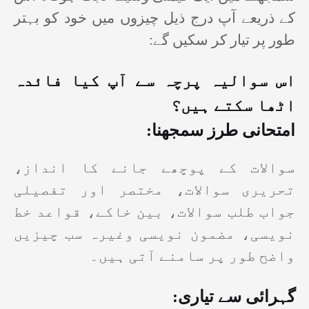
کے ذریعے آپ درج ذیل چیزوں میں خود کو بہتر
:
طور پر تیار کر سکیں گے
اس سوالیہ پرچہ سے آپ کیا فائدہ
اٹھا سکتے ہیں؟
:
امتحانی طرز سمجھنا
سوالات کے پوچھے جانے کا انداز،
تحریری سوالات، مختصر اور تفصیلی
جواب طلب سوالات، بین خاکے، قواعد خط
نویسی، مضمون نویسی وغیرہ سب چیزیں
واضح طور پر سامنے آتی ہیں۔
:
گہرائی سے تیاری