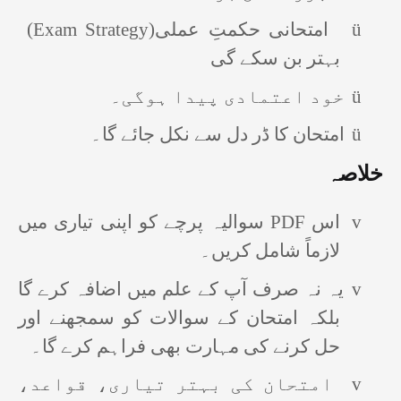
(Exam Strategy)
امتحانی حکمتِ عملی
ü
بہتر بن سکے گی
خود اعتمادی پیدا ہوگی۔
ü
امتحان کا ڈر دل سے نکل جائے گا۔
ü
خلاصہ
سوالیہ پرچے کو اپنی تیاری میں
PDF
اس
v
لازماً شامل کریں۔
یہ نہ صرف آپ کے علم میں اضافہ کرے گا
v
بلکہ امتحان کے سوالات کو سمجھنے اور
حل کرنے کی مہارت بھی فراہم کرے گا۔
امتحان کی بہتر تیاری، قواعد،
v