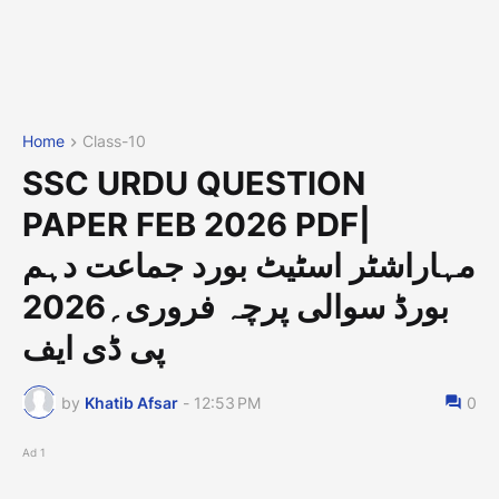
Home
Class-10
SSC URDU QUESTION
PAPER FEB 2026 PDF|
مہاراشٹر اسٹیٹ بورد جماعت دہم
بورڈ سوالی پرچہ فروری؍2026
پی ڈی ایف
by
Khatib Afsar
-
12:53 PM
0
Ad 1