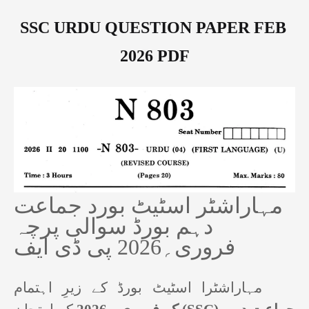
SSC URDU QUESTION PAPER FEB
2026 PDF
مہاراشٹر اسٹیٹ بورد جماعت
دہم بورڈ سوالی پرچہ
فروری؍2026 پی ڈی ایف
مہاراشٹرا اسٹیٹ بورڈ کے زیرِ اہتمام