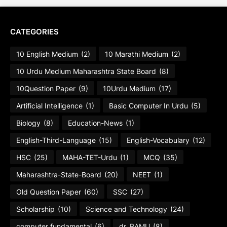
CATEGORIES
10 English Medium
(2)
10 Marathi Medium
(2)
10 Urdu Medium Maharashtra State Board
(8)
10Question Paper
(9)
10Urdu Medium
(17)
Artificial Intelligence
(1)
Basic Computer In Urdu
(5)
Biology
(8)
Education-News
(1)
English-Third-Language
(15)
English-Vocabulary
(12)
HSC
(25)
MAHA-TET-Urdu
(1)
MCQ
(35)
Maharashtra-State-Board
(20)
NEET
(1)
Old Question Paper
(60)
SSC
(27)
Scholarship
(10)
Science and Technology
(24)
computer fundamental
(6)
dr. BAMU
(8)