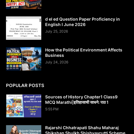
d el ed Question Paper Proficiency in
English I June 2026
July 25, 2026
How the Political Environment Affects
Business
July 24, 2026
POPULAR POSTS
Sources of History Chapter1 Class9
MCQ Marathi|इतिहासाची साधने: पाठ 1
5:55 PM
Rajarshi Chhatrapati Shahu Maharaj
Shikshan Shulkh Shishyavrutti Scheme