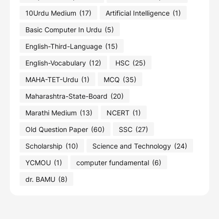
10Urdu Medium
(17)
Artificial Intelligence
(1)
Basic Computer In Urdu
(5)
English-Third-Language
(15)
English-Vocabulary
(12)
HSC
(25)
MAHA-TET-Urdu
(1)
MCQ
(35)
Maharashtra-State-Board
(20)
Marathi Medium
(13)
NCERT
(1)
Old Question Paper
(60)
SSC
(27)
Scholarship
(10)
Science and Technology
(24)
YCMOU
(1)
computer fundamental
(6)
dr. BAMU
(8)