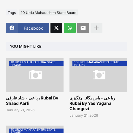
Tags
10 Urdu Maharashtra State Board
Facebook
YOU MIGHT LIKE
10 URDU MAHARASHTRA STATE
10 URDU MAHARASHTRA STATE
BOARD
BOARD
ربا عی - یاس یگانہ چنگیزی
ربا عی - شاد عارفی Rubai By
Shaad Aarfi
Rubai By Yas Yagana
Changezi
January 21, 2026
January 21, 2026
10 URDU MAHARASHTRA STATE
BOARD