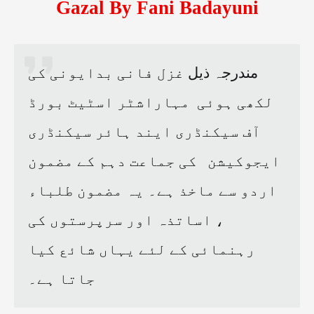
Gazal By Fani Badayuni
مندرجہ ذیل
غزل فانی بدایونی کی
لکھی ہوئی
مہاراشٹر اسٹیٹ بورڈ
آف سیکنڈری ایند ہائر سیکنڈری
ایجوکیشن
کی جماعت دہم کے مضمون
اردو سے ماخذ ہے۔ یہ مضمون طلباء
، اساتذہ اور سرپرستوں کی
رہنمائی کے لئے یہاں شائع کیا
جاتا ہے۔