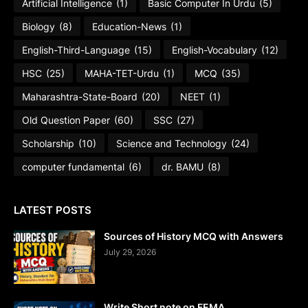
Artificial Intelligence
(1)
Basic Computer In Urdu
(5)
Biology
(8)
Education-News
(1)
English-Third-Language
(15)
English-Vocabulary
(12)
HSC
(25)
MAHA-TET-Urdu
(1)
MCQ
(35)
Maharashtra-State-Board
(20)
NEET
(1)
Old Question Paper
(60)
SSC
(27)
Scholarship
(10)
Science and Technology
(24)
computer fundamental
(6)
dr. BAMU
(8)
LATEST POSTS
Sources of History MCQ with Answers
July 29, 2026
Write Short note on FEMA