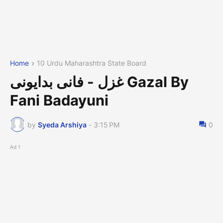
Home
10 Urdu Maharashtra State Board
غزل - فانی بدایونی Gazal By
Fani Badayuni
by
Syeda Arshiya
-
3:15 PM
0
Ad 1