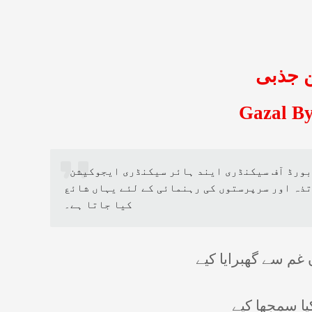
 جذبی
Gazal By
ورڈ آف سیکنڈری ایند ہائر سیکنڈری ایجوکیشن
تذہ اور سرپرستوں کی رہنمائی کے لئے یہاں شائع
کیا جاتا ہے۔
م سے گھبرایا کیے
کیا سمجھا کیے