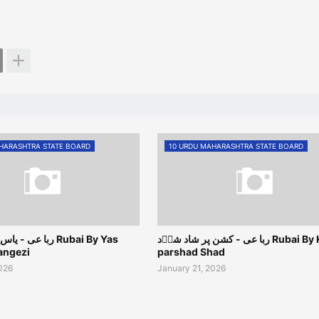
HARASHTRA STATE BOARD
10 URDU MAHARASHTRA STATE BOARD
ربا عی - کشن پر شاد شاؔد Rubai By Kishan
ربا عی Rubai By Yas
angezi
parshad Shad
2026
January 21, 2026