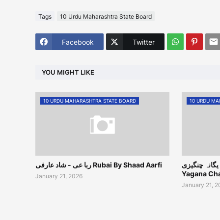
Tags
10 Urdu Maharashtra State Board
Facebook
Twitter
YOU MIGHT LIKE
10 URDU MAHARASHTRA STATE BOARD
10 URDU MA
 - یاس یگانہ چنگیزی
ربا عی - شاد عارفی Rubai By Shaad Aarfi
Yagana Ch
January 21, 2026
January 21, 