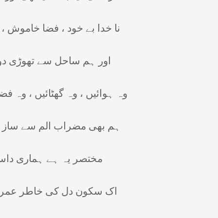
نا خدا بے خود ، فضا خاموش 
اور ہم ساحل سے تھوڑی دور 
وہ ہوائیں ، وہ گھٹائیں ، وہ فضا
ہم بھی مضراب الم سے ساز د
مختصر
یہ
ہے ہماری داس
اک سکون دل کی خاطر عمر ب