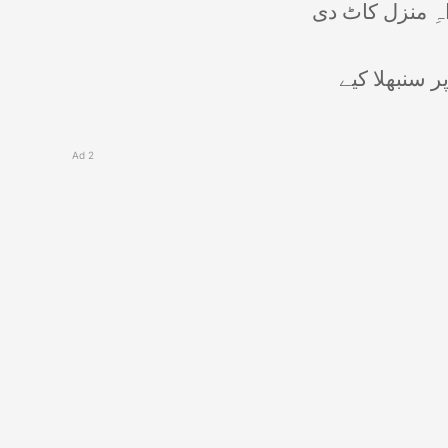
ہِ منزل کاٹ دی
ر سنبھلا کیے
Ad 2