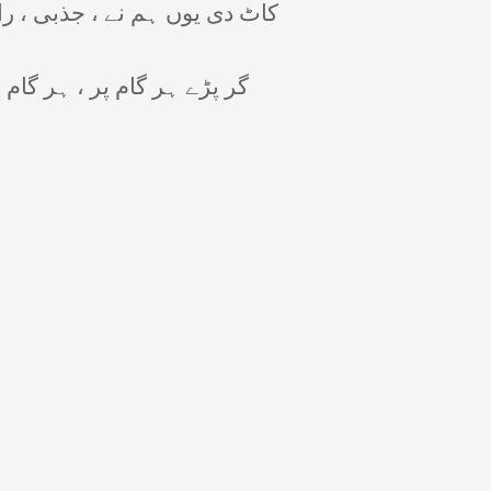
کاٹ دی یوں ہم نے ، جذبی ، را
گر پڑے ہر گام پر ، ہر گام پ