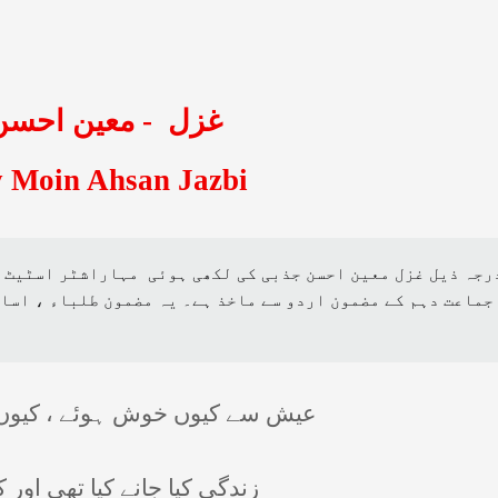
معین احسن
-
غزل
 Moin Ahsan Jazbi
رجہ ذیل غزل معین احسن جذبی کی لکھی ہوئی
مہاراشٹر اسٹیٹ ب
جماعت دہم کے مضمون اردو سے ماخذ ہے۔ یہ مضمون طلباء ، اسا
عیش سے کیوں خوش ہوئے ، کیوں غ
زندگی کیا جانے کیا تھی اور 