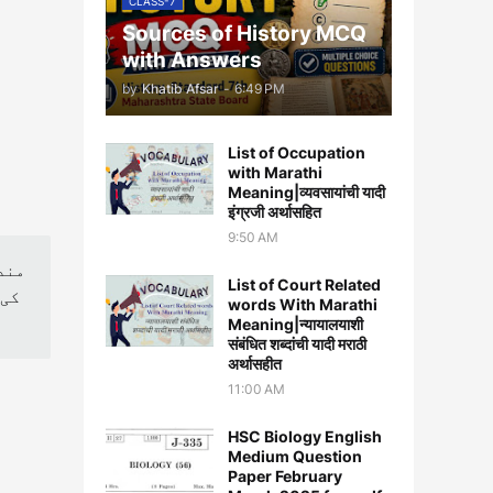
CLASS-7
Sources of History MCQ
with Answers
by
Khatib Afsar
-
6:49 PM
List of Occupation
with Marathi
Meaning|व्यवसायांची यादी
इंग्रजी अर्थासह‍ित
9:50 AM
مند
List of Court Related
کی 
words With Marathi
Meaning|न्यायालयाशी
संबंधित शब्दांची यादी मराठी
अर्थासहीत
11:00 AM
HSC Biology English
Medium Question
Paper February