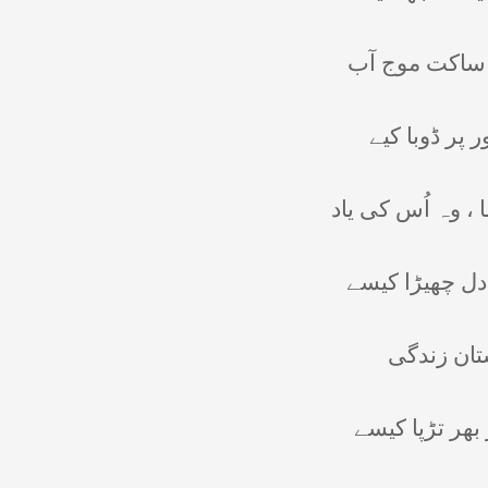
، ساکت موج آب
پر ڈوبا کیے
 ، وہ اُس کی یاد
ل چھیڑا کیسے
تان زندگی
ھر تڑپا کیسے