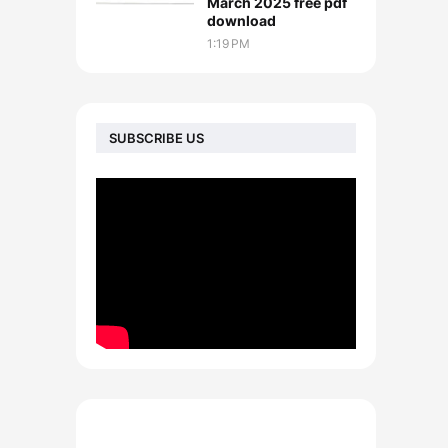
March 2025 free pdf
download
1:19 PM
SUBSCRIBE US