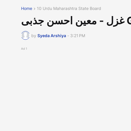
Home
10 Urdu Maharashtra State Board
بی
by
Syeda Arshiya
-
3:21 PM
Ad 1