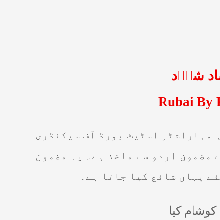
اد شاؔد
Rubai By 
مہاراشٹر اسٹیٹ بورڈ آف سیکنڈری
 مضمون اردو سے ماخذ ہے۔ یہ مضمون
ے یہاں شائع کیا جاتا ہے۔
کوشام کیا