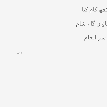
چھ کام کیا
ؤ ں گا ، شام
 سر انجام
Ad 2