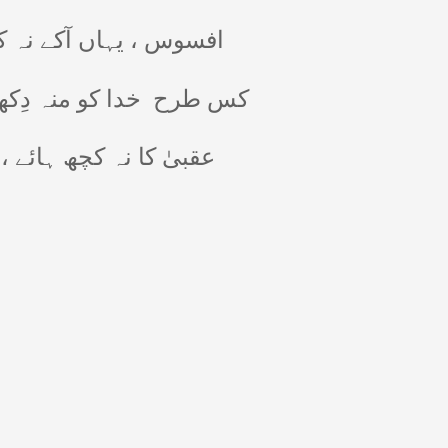
افسوس ، یہاں آکے نہ ک
کس طرح
خدا کو منہ دِکھا
عقبیٰ کا نہ کچھ ہائے ،