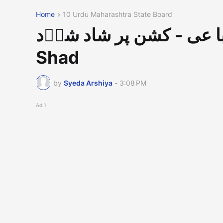
Home
10 Urdu Maharashtra State Board
ربا عی - کشن پر شاد شاؔد Rubai By Kishan pars
Shad
by
Syeda Arshiya
-
3:08 PM
Ad 1