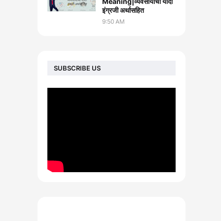
Meaning|व्यवसायांची यादी
इंग्रजी अर्थासह‍ित
9:50 AM
SUBSCRIBE US