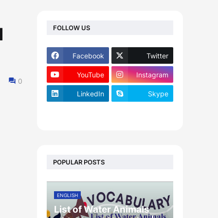
FOLLOW US
Facebook
Twitter
YouTube
Instagram
0
LinkedIn
Skype
footer-wrapper
POPULAR POSTS
ENGLISH
List of Water Animals