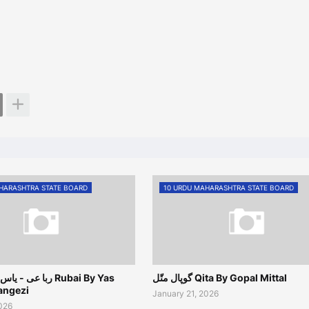
HARASHTRA STATE BOARD
10 URDU MAHARASHTRA STATE BOARD
گوپال متّل Qita By Gopal Mittal
ربا عی Rubai By Yas
angezi
January 21, 2026
2026