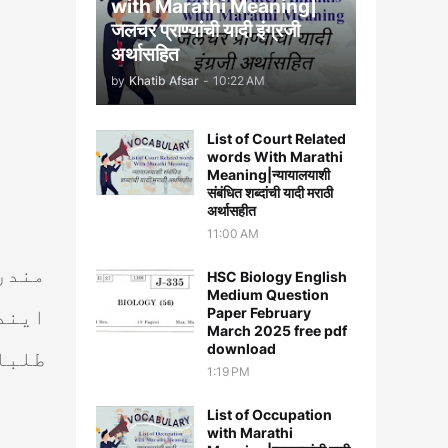
with Marathi Meaning|
जलचर प्राण्यांची यादी इंग्रजी
अर्थासह‍ित
by
Khatib Afsar
-
10:22 AM
List of Court Related
words With Marathi
Meaning|न्यायालयाशी
संबंधित शब्दांची यादी मराठी
अर्थासहीत
11:00 AM
مندر
HSC Biology English
Medium Question
Paper February
ایند
March 2025 free pdf
download
طلباء
1:19 PM
List of Occupation
with Marathi