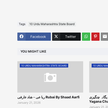
Tags
10 Urdu Maharashtra State Board
Facebook
Twitter
YOU MIGHT LIKE
10 URDU MAHARASHTRA STATE BOARD
10 URDU MA
 - یاس یگانہ چنگیزی
ربا عی - شاد عارفی Rubai By Shaad Aarfi
Yagana Ch
January 21, 2026
January 21, 