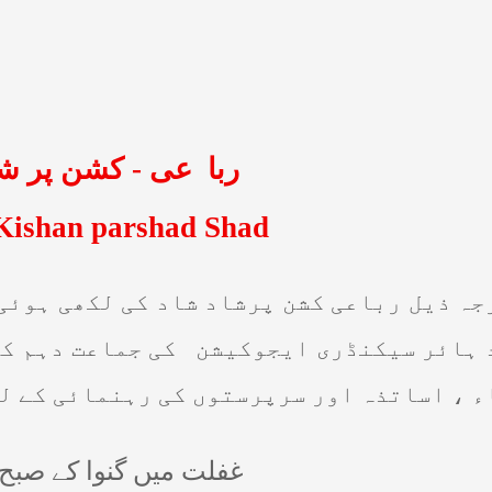
کشن پر ش
-
عی
ربا
Kishan parshad Shad
جہ ذیل رباعی کشن پرشاد شاد کی لکھی ہوئی
 ہائر سیکنڈری ایجوکیشن
کی جماعت دہم کے
 ، اساتذہ اور سرپرستوں کی رہنمائی کے لئ
غفلت میں گنوا کے صبح 